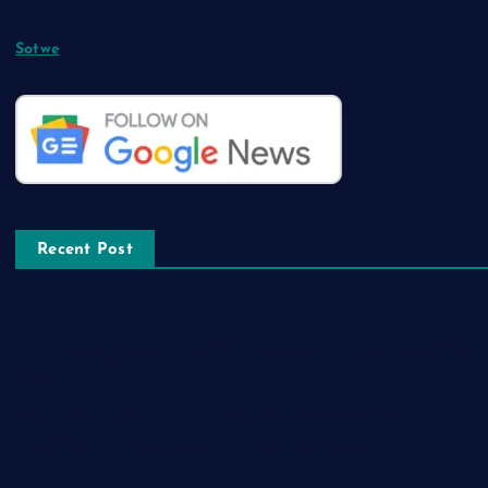
Sotwe
Recent Post
The Amazing Features that Comes with Latest Whatsapp GB
App
How to Locate the Most Recent Edtech jobs Near you
What Covers a Course in data science internship