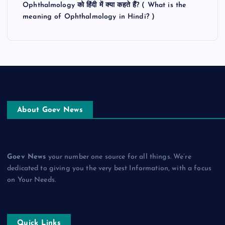
Ophthalmology को हिंदी में क्या कहते हैं? ( What is the
meaning of Ophthalmology in Hindi? )
About Goev News
Goev News
your number one source for all things. We’re
dedicated to giving you the very best Information, with a focus
on Your Needs.
Quick Links