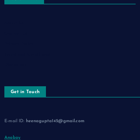
About Us
Contact Us
Privacy Policy
Terms and Conditions
Disclaimer
Get in Touch
E-mail ID:
heenagupta145@gmail.com
Anoboy