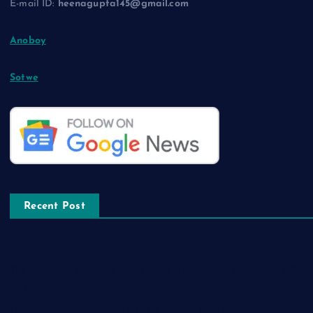
E-mail ID:
heenagupta145@gmail.com
Anoboy
Sotwe
Recent Post
The Amazing Features that Comes with Latest Whatsapp GB
App
How to Locate the Most Recent Edtech jobs Near you