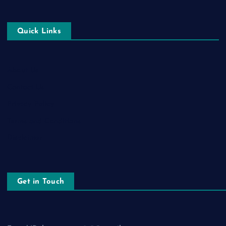
Quick Links
About Us
Contact Us
Privacy Policy
Terms and Conditions
Disclaimer
Get in Touch