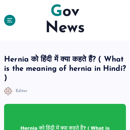
S
Gov
k
i
News
p
t
o
c
o
n
Hernia को हिंदी में क्या कहते हैं? ( What
t
is the meaning of hernia in Hindi?
e
n
)
t
Editor