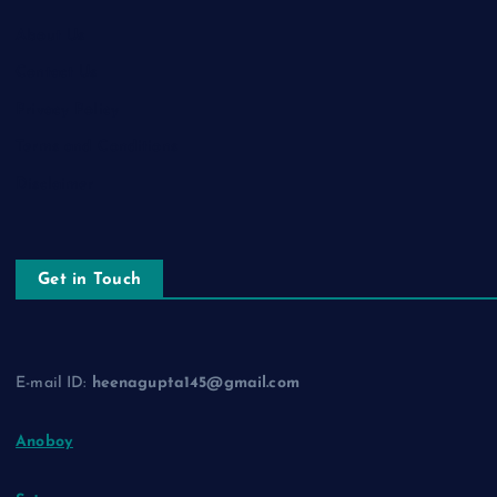
About Us
Contact Us
Privacy Policy
Terms and Conditions
Disclaimer
Get in Touch
E-mail ID:
heenagupta145@gmail.com
Anoboy