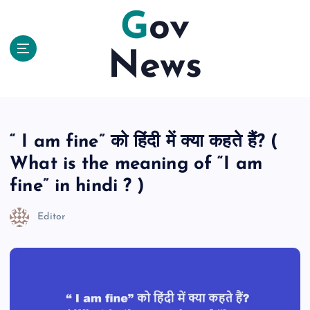
S
Gov
k
i
News
p
t
o
c
o
n
“ I am fine” को हिंदी में क्या कहते हैं? (
t
What is the meaning of “I am
e
n
fine” in hindi ? )
t
Editor