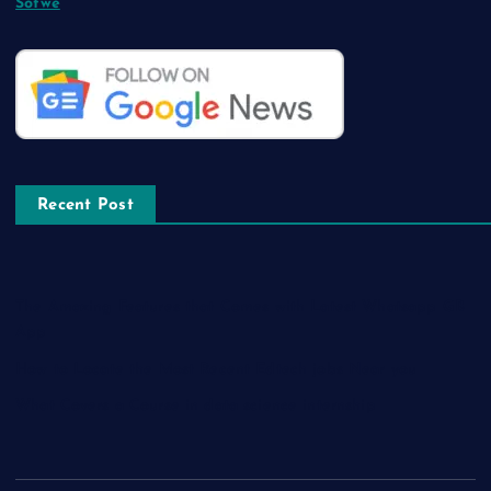
Sotwe
Recent Post
The Amazing Features that Comes with Latest Whatsapp GB
App
How to Locate the Most Recent Edtech jobs Near you
What Covers a Course in data science internship