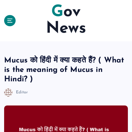
S
Gov
k
i
News
p
t
o
c
o
n
Mucus को हिंदी में क्या कहते हैं? ( What
t
is the meaning of Mucus in
e
n
Hindi? )
t
Editor