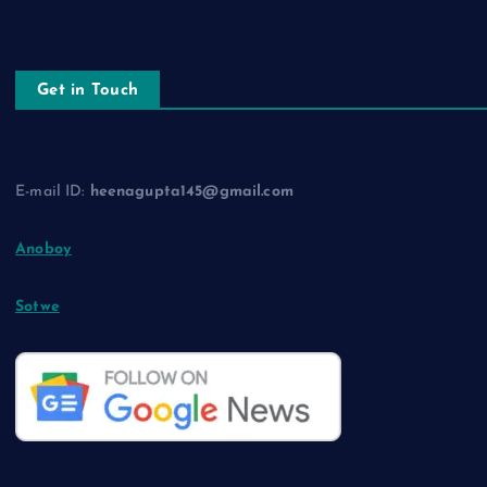
Get in Touch
E-mail ID:
heenagupta145@gmail.com
Anoboy
Sotwe