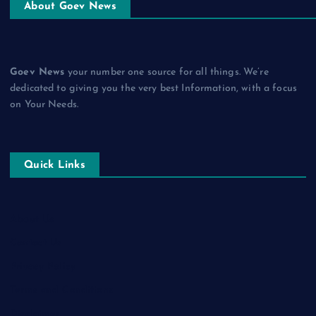
About Goev News
Goev News
your number one source for all things. We’re
dedicated to giving you the very best Information, with a focus
on Your Needs.
Quick Links
About Us
Contact Us
Privacy Policy
Terms and Conditions
Disclaimer