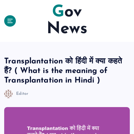
S
Gov
k
i
News
p
t
o
c
o
n
Transplantation को हिंदी में क्या कहते
t
हैं? ( What is the meaning of
e
n
Transplantation in Hindi )
t
Editor