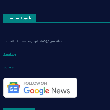
Get in Touch
E-mail ID:
heenagupta145@gmail.com
Anoboy
Sotwe