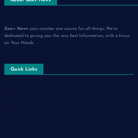
About Goev News
Goev News
your number one source for all things. We’re
dedicated to giving you the very best Information, with a focus
on Your Needs.
Quick Links
About Us
Contact Us
Privacy Policy
Terms and Conditions
Disclaimer